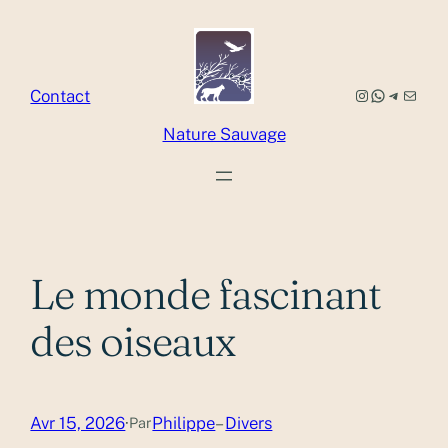
Aller
au
contenu
Instagram
WhatsApp
Telegram
E-mail
Contact
Nature Sauvage
Le monde fascinant
des oiseaux
Avr 15, 2026
·
Philippe
–
Divers
Par