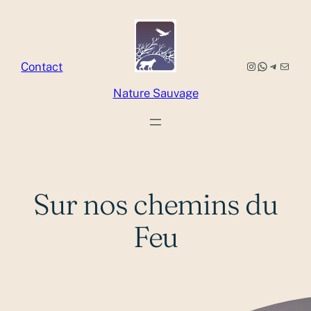
Aller
au
contenu
Instagram
WhatsApp
Telegram
E-mail
Contact
Nature Sauvage
Sur nos chemins du
Feu